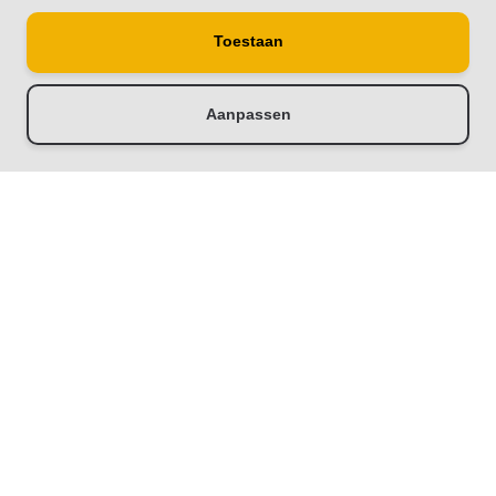
Toestaan
© Copyright 2026
Schutting33 | Thuis in schuttingen
Aanpassen
-
+
Doorloop eerst de stappen