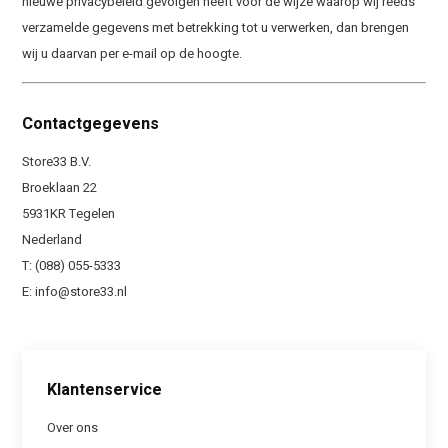
nieuwe privacybeleid gevolgen heeft voor de wijze waarop wij reeds
verzamelde gegevens met betrekking tot u verwerken, dan brengen
wij u daarvan per e-mail op de hoogte.
Contactgegevens
Store33 B.V.
Broeklaan 22
5931KR Tegelen
Nederland
T: (088) 055-5333
E:
info@store33.nl
Klantenservice
Over ons