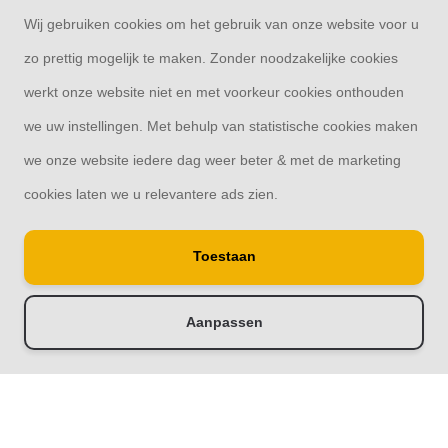
Mijn account
Wij gebruiken cookies om het gebruik van onze website voor u
zo prettig mogelijk te maken. Zonder noodzakelijke cookies
Categorieën
werkt onze website niet en met voorkeur cookies onthouden
we uw instellingen. Met behulp van statistische cookies maken
Contact
we onze website iedere dag weer beter & met de marketing
cookies laten we u relevantere ads zien.
Toestaan
© Copyright 2026
Schutting33 | Thuis in schuttingen
Aanpassen
-
+
Toevoegen aan winkelwagen