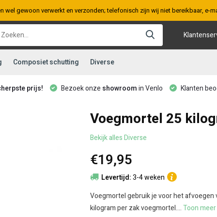
en wel gewoon verwerkt en verzonden; telefonisch zijn wij niet bereikbaar, e
Klantenser
g
Composiet schutting
Diverse
cherpste prijs!
Bezoek onze
showroom
in Venlo
Klanten beo
Voegmortel 25 kilo
Bekijk alles Diverse
€19,95
Levertijd:
3-4 weken
Voegmortel gebruik je voor het afvoegen 
kilogram per zak voegmortel....
Toon mee