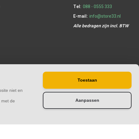
g
Tel:
088 - 0555 333
E-mail:
info@store33.nl
Alle bedragen zijn incl. BTW
Toestaan
site niet en
Aanpassen
& met de