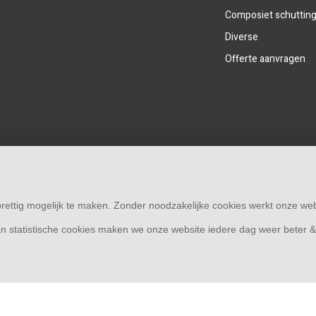
Composiet schuttin
Diverse
Offerte aanvragen
rettig mogelijk te maken. Zonder noodzakelijke cookies werkt onze web
n statistische cookies maken we onze website iedere dag weer beter 
© Copyright 2026
Schutting33 | Thuis in schuttingen