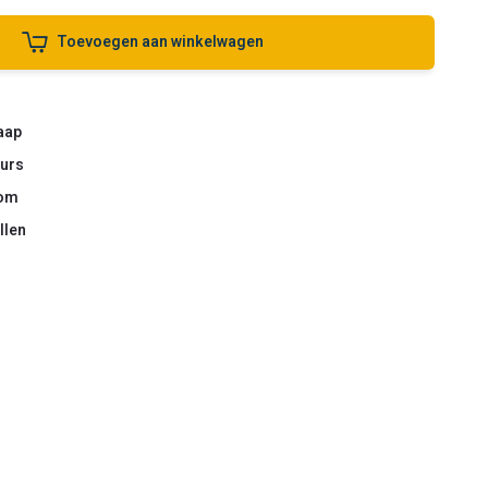
Toevoegen aan winkelwagen
aap
urs
om
llen