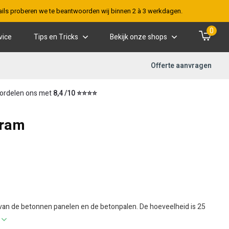
-mails proberen we te beantwoorden wij binnen 2 à 3 werkdagen.
0
vice
Tips en Tricks
Bekijk onze shops
Offerte aanvragen
ordelen ons met
8,4 /10 ⭐⭐⭐⭐
gram
van de betonnen panelen en de betonpalen. De hoeveelheid is 25
r