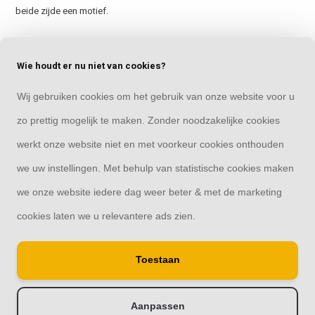
beide zijde een motief.
Waardevast
Wie houdt er nu niet van cookies?
Een beton schutting is waardevast. Omdat beton een duurzaam
Wij gebruiken cookies om het gebruik van onze website voor u
materiaal is en weinig onderhoud nodig heeft, behoudt een beton
schutting zijn waarde. Dit kan voordelig zijn als je je huis wilt verkopen
zo prettig mogelijk te maken. Zonder noodzakelijke cookies
of als je in de toekomst je tuin wilt veranderen. Kies voor een beton
werkt onze website niet en met voorkeur cookies onthouden
schutting als je op zoek bent naar een waardevaste investering voor
we uw instellingen. Met behulp van statistische cookies maken
je tuin.
we onze website iedere dag weer beter & met de marketing
Zoals je hebt kunnen lezen zijn er veel redenen om te kiezen voor een
cookies laten we u relevantere ads zien.
beton schutting. Niet alleen is het duurzaam en onderhoudsarm, maar
het biedt ook privacy en veiligheid voor jezelf en je eigendommen.
Daarnaast is het ook nog eens een stijlvolle keuze die past bij veel
Toestaan
verschillende soorten tuinen en woningen. Weet jij al welk type
schutting jij gaat bestellen? Bekijk ons aanbod van verschillende
Aanpassen
beton schutting motieven direct online.