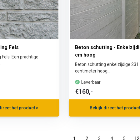
ing Fels
Beton schutting - Enkelzijdi
cm hoog
 Fels; Een prachtige
.
Beton schutting enkelzijdige 231
centimeter hoog...
Leverbaar
€160,-
direct het product >
Bekijk direct het product
1
2
3
4
5
12