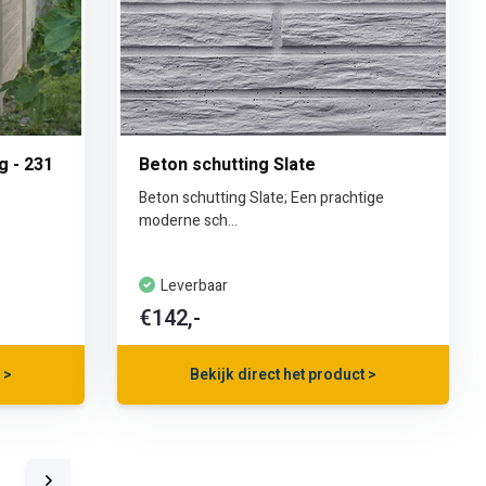
g - 231
Beton schutting Slate
Beton schutting Slate; Een prachtige
moderne sch...
Leverbaar
€142,-
 >
Bekijk direct het product >