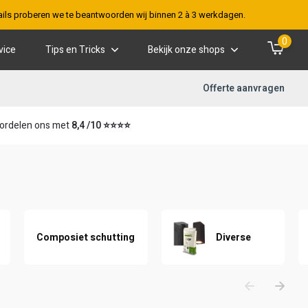
-mails proberen we te beantwoorden wij binnen 2 à 3 werkdagen.
0
vice
Tips en Tricks
Bekijk onze shops
Offerte aanvragen
ordelen ons met
8,4 /10 ⭐⭐⭐⭐
Composiet schutting
Diverse