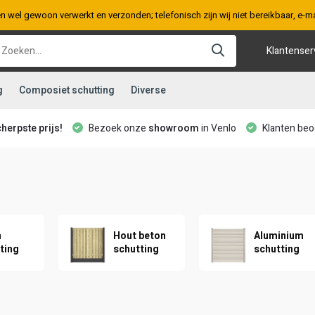
en wel gewoon verwerkt en verzonden; telefonisch zijn wij niet bereikbaar, e
Klantenser
g
Composiet schutting
Diverse
cherpste prijs!
Bezoek onze
showroom
in Venlo
Klanten beo
n
Hout beton
Aluminium
ting
schutting
schutting