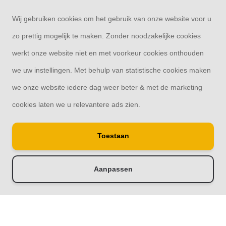
Mijn account
Wij gebruiken cookies om het gebruik van onze website voor u
zo prettig mogelijk te maken. Zonder noodzakelijke cookies
Categorieën
werkt onze website niet en met voorkeur cookies onthouden
we uw instellingen. Met behulp van statistische cookies maken
Contact
we onze website iedere dag weer beter & met de marketing
cookies laten we u relevantere ads zien.
Toestaan
© Copyright 2026
Schutting33 | Thuis in schuttingen
Aanpassen