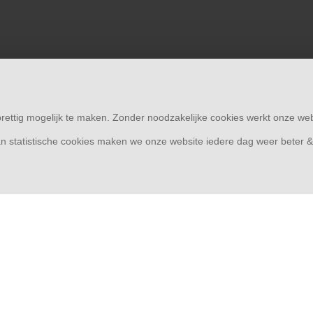
rettig mogelijk te maken. Zonder noodzakelijke cookies werkt onze web
n statistische cookies maken we onze website iedere dag weer beter 
© Copyright 2026
Schutting33 | Thuis in schuttingen