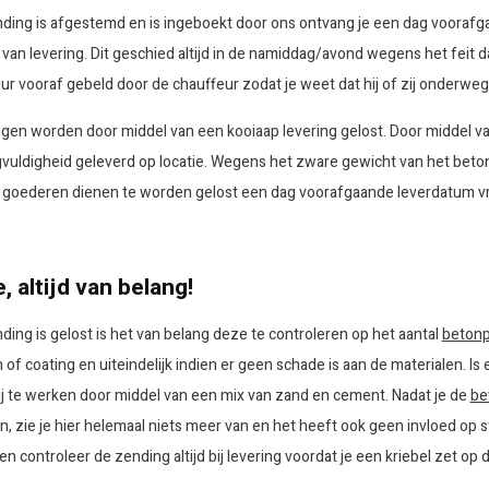
ding is afgestemd en is ingeboekt door ons ontvang je een dag voorafga
ie van levering. Dit geschied altijd in de namiddag/avond wegens het feit
uur vooraf gebeld door de chauffeur zodat je weet dat hij of zij onderweg 
ingen worden door middel van een kooiaap levering gelost. Door middel v
gvuldigheid geleverd op locatie. Wegens het zware gewicht van het beton 
 goederen dienen te worden gelost een dag voorafgaande leverdatum vrij
, altijd van belang!
ding is gelost is het van belang deze te controleren op het aantal
betonp
of coating en uiteindelijk indien er geen schade is aan de materialen. Is
j te werken door middel van een mix van zand en cement. Nadat je de
be
n, zie je hier helemaal niets meer van en het heeft ook geen invloed op s
en controleer de zending altijd bij levering voordat je een kriebel zet o