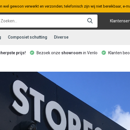
en wel gewoon verwerkt en verzonden; telefonisch zijn wij niet bereikbaar, e
Klantenser
g
Composiet schutting
Diverse
cherpste prijs!
Bezoek onze
showroom
in Venlo
Klanten beo