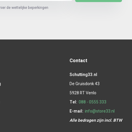
hier de wettelijke beperkingen
Contact
Schutting33.nl
g
De Gruisdonk 43
g
5928 RT Venlo
g
Tel:
088 - 0555 333
E-mail:
info@store33.nl
Alle bedragen zijn incl. BTW