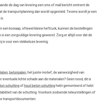
ande de dag van levering een sms of mail bericht omtrent de
 dat de transportplanning dan wordt opgesteld. Tevens wordt je een
is.
an een kooiaap, oftewel kleine heftruck, kunnen de bestellingen
is een zorgvuldige levering gewenst. Zorg er altijd voor dat de
 is voor een vlekkeloze levering.
laten
,
betonpalen
, het juiste motief, de aanwezigheid van
 er eventuele lichte schade aan de materialen? Geen nood, dit is
ton schutting
of
hout beton schutting
hebt gemonteerd of hebt
tabiliteit van de schutting. Voorkom zodoende teleurstellingen of
p de transportdocumenten.