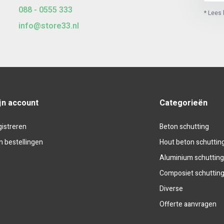
088 - 0555 333
* Lees 
info@store33.nl
jn account
Categorieën
istreren
Beton schutting
n bestellingen
Hout beton schuttin
Aluminium schuttin
Composiet schuttin
Diverse
Offerte aanvragen