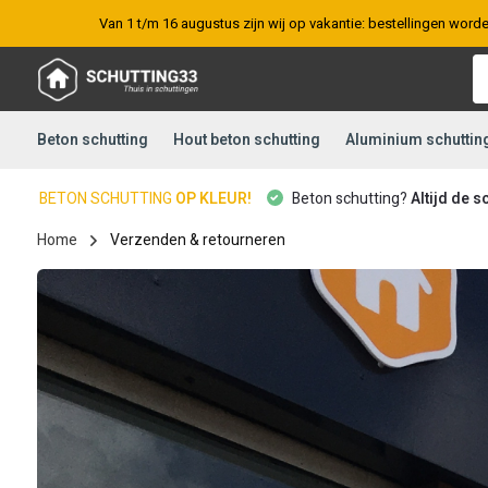
Van 1 t/m 16 augustus zijn wij op vakantie: bestellingen word
Beton schutting
Hout beton schutting
Aluminium schuttin
BETON SCHUTTING
OP KLEUR!
Beton schutting?
Altijd de s
Home
Verzenden & retourneren