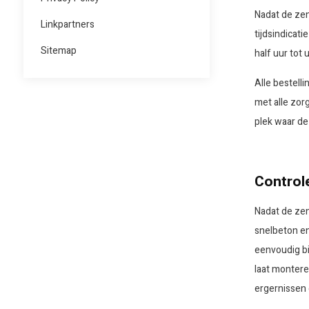
Nadat de zen
Linkpartners
tijdsindicat
Sitemap
half uur tot 
Alle bestell
met alle zor
plek waar de
Controle
Nadat de zen
snelbeton en 
eenvoudig bi
laat montere
ergernissen 