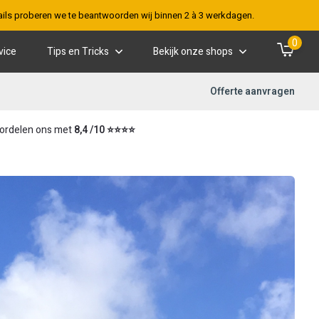
-mails proberen we te beantwoorden wij binnen 2 à 3 werkdagen.
0
vice
Tips en Tricks
Bekijk onze shops
Offerte aanvragen
ordelen ons met
8,4 /10 ⭐⭐⭐⭐