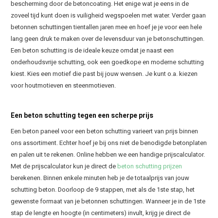
bescherming door de betoncoating. Het enige wat je eens in de
zoveel tijd kunt doen is vuiligheid wegspoelen met water. Verder gaan
betonnen schuttingen tientallen jaren mee en hoef je je voor een hele
lang geen druk te maken over de levensduur van je betonschuttingen.
Een beton schutting is de ideale keuze omdat je naast een
onderhoudsvrije schutting, ook een goedkope en moderne schutting
kiest. Kies een motief die past bij jouw wensen. Je kunt o.a. kiezen
voor houtmotieven en steenmotieven.
Een beton schutting tegen een scherpe prijs
Een beton paneel voor een beton schutting varieert van prijs binnen
ons assortiment. Echter hoef je bij ons niet de benodigde betonplaten
en palen uit te rekenen. Online hebben we een handige prijscalculator.
Met de prijscalculator kun je direct de
beton schutting prijzen
berekenen. Binnen enkele minuten heb je de totaalprijs van jouw
schutting beton. Doorloop de 9 stappen, met als de 1ste stap, het
gewenste formaat van je betonnen schuttingen. Wanneer je in de 1ste
stap de lengte en hoogte (in centimeters) invult, krijg je direct de